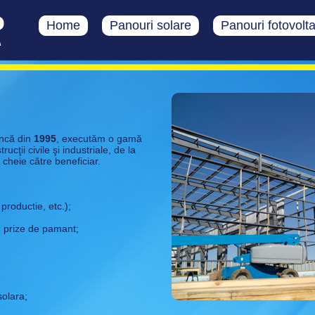
Home
Panouri solare
Panouri fotovolt
>
încă din
1995
, executăm o gamă
ucţii civile şi industriale, de la
 cheie către beneficiar.
 productie, etc.);
t, prize de pamant;
solara;