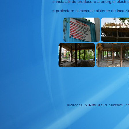
» instalatii de producere a energiei electri
» proiectare si executie sisteme de incalzi
©
2022 SC
STRIMER
SRL Suceava - pro