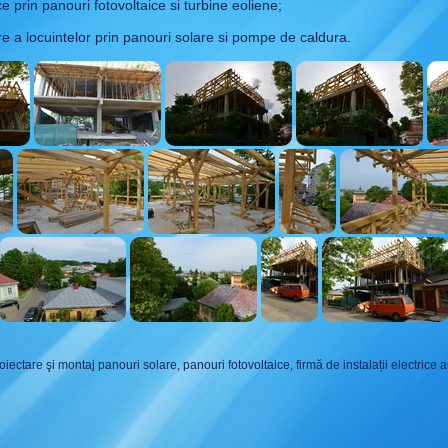
ce prin panouri fotovoltaice si turbine eoliene;
re a locuintelor prin panouri solare si pompe de caldura.
iectare şi montaj
panouri solare
,
panouri fotovoltaice
, firmă de instalații electrice