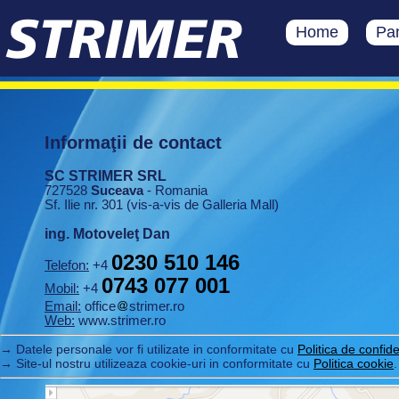
Home
Pan
>
Informaţii de contact
SC STRIMER SRL
727528
Suceava
- Romania
Sf. Ilie nr. 301 (vis-a-vis de Galleria Mall)
ing. Motoveleţ Dan
0230 510 146
Telefon:
+4
0743 077 001
Mobil:
+4
Email:
office
strimer.ro
Web:
www.strimer.ro
→ Datele personale vor fi utilizate in conformitate cu
Politica de confide
→ Site-ul nostru utilizeaza cookie-uri in conformitate cu
Politica cookie
.