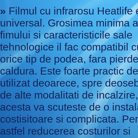
»
Filmul cu infrarosu Heatlife 
universal. Grosimea minima 
fimului si caracteristicile sale
tehnologice il fac compatibil c
orice tip de podea, fara pierd
caldura. Este foarte practic d
utilizat deoarece, spre deoseb
de alte modalitati de incalzire,
acesta va scuteste de o insta
costisitoare si complicata. Pe
astfel reducerea costurilor si