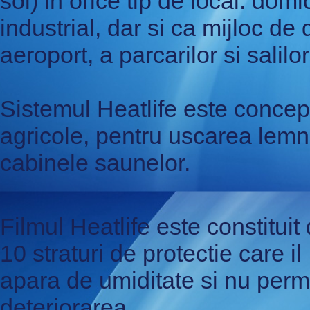
sol) in orice tip de local: domi
industrial, dar si ca mijloc de
aeroport, a parcarilor si salilo
Sistemul Heatlife este concepu
agricole, pentru uscarea lemnu
cabinele saunelor.
Filmul Heatlife este constituit 
10 straturi de protectie care il
apara de umiditate si nu perm
deteriorarea.