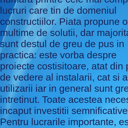
lucruri care tin de domeniul
constructiilor. Piata propune o
multime de solutii, dar majori
sunt destul de greu de pus in
practica: este vorba despre
proiecte costisitoare, atat din
de vedere al instalarii, cat si a
utilizarii iar in general sunt g
intretinut. Toate acestea neces
incaput investitii semnificative
Pentru lucrarile importante, e