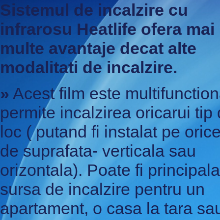
Sistemul de incalzire cu
infrarosu Heatlife ofera mai
multe avantaje decat alte
modalitati de incalzire.
»
Acest film este multifunction
permite incalzirea oricarui tip
loc ( putand fi instalat pe orice
de suprafata- verticala sau
orizontala). Poate fi principala
sursa de incalzire pentru un
apartament, o casa la tara sa