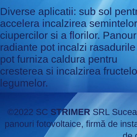
Diverse aplicatii: sub sol pent
accelera incalzirea semintelor
ciupercilor si a florilor. Panour
radiante pot incalzi rasadurile
pot furniza caldura pentru
cresterea si incalzirea fructelo
legumelor.
©
2022 SC
STRIMER
SRL Suceava
panouri fotovoltaice
, firmă de inst
de 