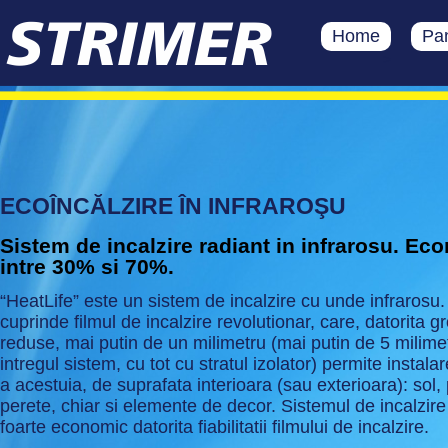
Home
Pan
>
ECOÎNCĂLZIRE ÎN INFRAROŞU
Sistem de incalzire radiant in infrarosu. Ec
intre 30% si 70%.
“HeatLife” este un sistem de incalzire cu unde infrarosu
cuprinde filmul de incalzire revolutionar, care, datorita gr
reduse, mai putin de un milimetru (mai putin de 5 milimet
intregul sistem, cu tot cu stratul izolator) permite instala
a acestuia, de suprafata interioara (sau exterioara): sol, 
perete, chiar si elemente de decor. Sistemul de incalzire
foarte economic datorita fiabilitatii filmului de incalzire.